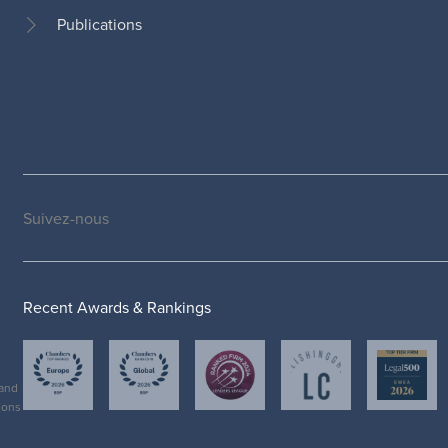
de
Publications
page
Suivez-nous
Social
medias
Recent Awards & Rankings
and
ions