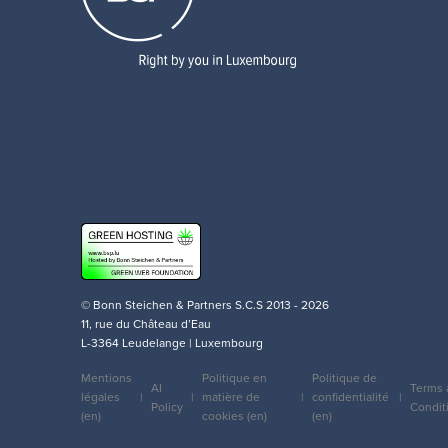
© Bonn Steichen & Partners S.C.S 2013 - 2026
11, rue du Château d’Eau
L-3364 Leudelange | Luxembourg
Mentions
Politique en
Politique de
AI
Terms 
légales
matière de
confidentialité
Policy
Condit
Legal
(en)
cookies (en)
(en)