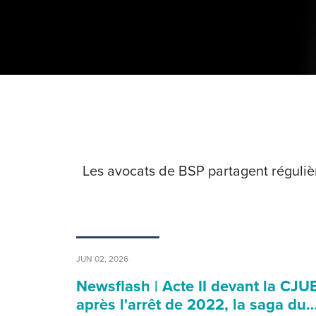
Les avocats de BSP partagent régulièr
JUN 02, 2026
Newsflash | Acte II devant la CJUE
après l'arrêt de 2022, la saga du