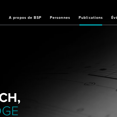
Home
A propos de BSP
Personnes
Publications
Év
ation
ipale
CH,
DGE