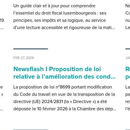
Un guide clair et à jour pour comprendre
No
l’essentiel du droit fiscal luxembourgeois : ses
Co
29
principes, ses impôts et sa logique, au service
nu
m…
d’une lecture accessible et rigoureuse de la mati…
Le
FEB 27, 2026
JA
Newsflash I Proposition de loi
R
relative à l’amélioration des cond…
p
re
La proposition de loi n°8699 portant modification
La
 «
du Code du travail en vue de la transposition de la
pa
directive (UE) 2024/2831 (la « Directive ») a été
re
e…
déposée le 10 février 2026 à la Chambre des dép…
l'