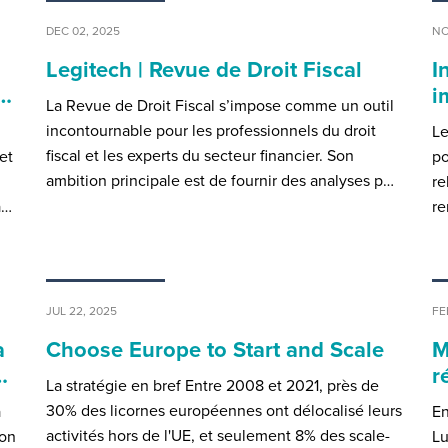
DEC 02, 2025
NO
Legitech | Revue de Droit Fiscal
I
r…
i
La Revue de Droit Fiscal s’impose comme un outil
incontournable pour les professionnels du droit
Le
fiscal et les experts du secteur financier. Son
et
po
ambition principale est de fournir des analyses p…
re
a…
re
JUL 22, 2025
FE
à
Choose Europe to Start and Scale
M
…
r
La stratégie en bref Entre 2008 et 2021, près de
30% des licornes européennes ont délocalisé leurs
a
En
activités hors de l'UE, et seulement 8% des scale-
ion
Lu