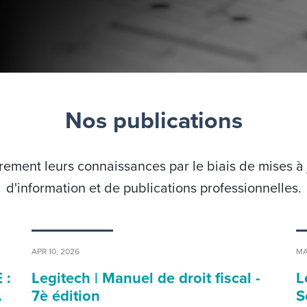
Nos publications
ement leurs connaissances par le biais de mises à jo
d'information et de publications professionnelles.
APR 10, 2026
MA
 :
Legitech | Manuel de droit fiscal -
L
…
7è édition
S