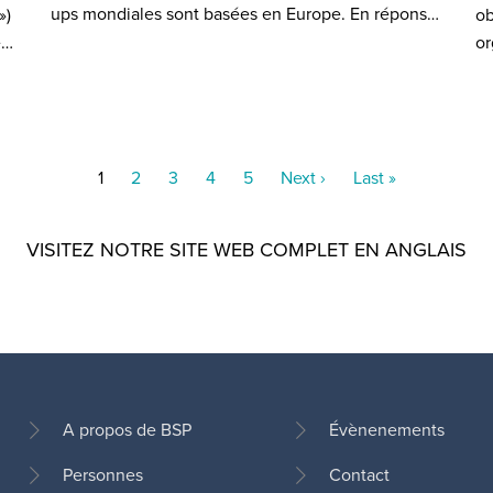
ups mondiales sont basées en Europe. En répons…
»)
ob
e…
or
Current
1
Page
2
Page
3
Page
4
Page
5
Next
Next ›
Last
Last »
page
page
page
VISITEZ NOTRE SITE WEB COMPLET EN ANGLAIS
A propos de BSP
Évènenements
Personnes
Contact
Pied