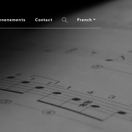
ènenements
Contact
French
Search