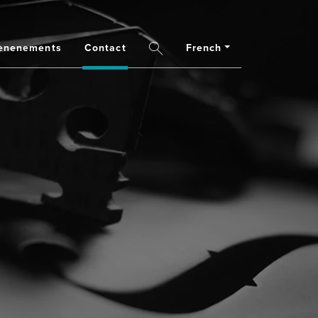
ènenements
Contact
French
Search