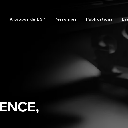
Home
A propos de BSP
Personnes
Publications
Év
ation
ipale
ENCE,