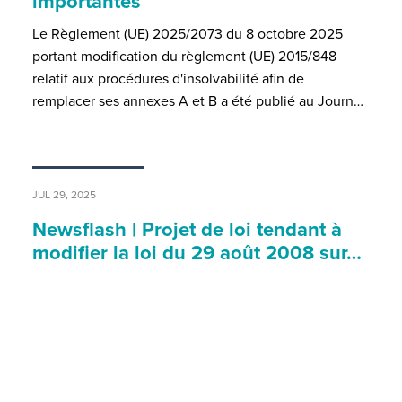
importantes
Le Règlement (UE) 2025/2073 du 8 octobre 2025
portant modification du règlement (UE) 2015/848
relatif aux procédures d'insolvabilité afin de
remplacer ses annexes A et B a été publié au Journ…
JUL 29, 2025
Newsflash | Projet de loi tendant à
modifier la loi du 29 août 2008 sur…
Le projet de loi n°8586 portant modification de la loi
modifiée du 29 août 2008 sur la libre circulation des
personnes et l’immigration (le « Projet de loi ») a été
déposé le 21 juillet dernier à la Chambre des député…