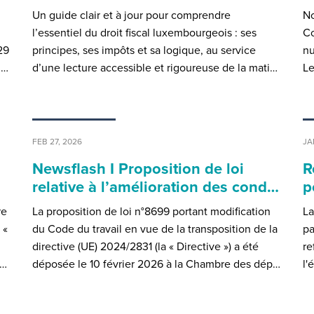
Un guide clair et à jour pour comprendre
No
l’essentiel du droit fiscal luxembourgeois : ses
Co
29
principes, ses impôts et sa logique, au service
nu
m…
d’une lecture accessible et rigoureuse de la mati…
Le
FEB 27, 2026
JA
Newsflash I Proposition de loi
R
relative à l’amélioration des cond…
p
re
La proposition de loi n°8699 portant modification
La
 «
du Code du travail en vue de la transposition de la
pa
directive (UE) 2024/2831 (la « Directive ») a été
re
e…
déposée le 10 février 2026 à la Chambre des dép…
l'