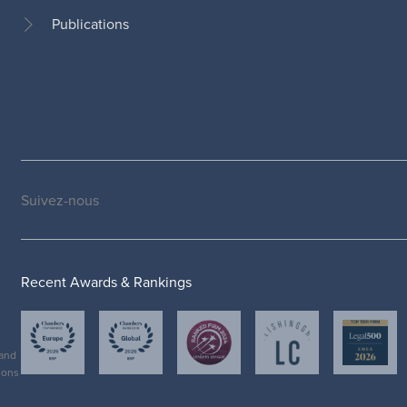
de
Publications
page
Suivez-nous
Social
medias
Recent Awards & Rankings
and
ions