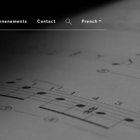
French
ènenements
Contact
Search