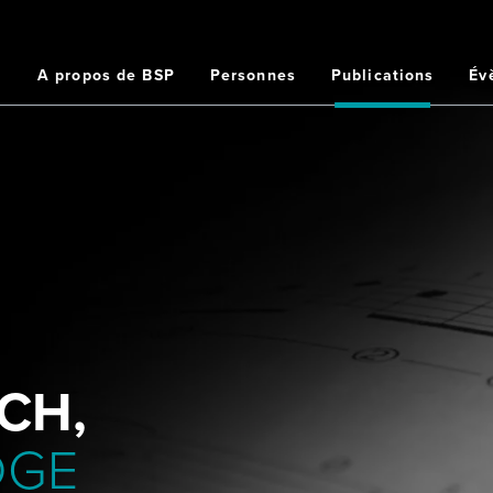
Home
A propos de BSP
Personnes
Publications
Év
ation
ipale
CH,
DGE