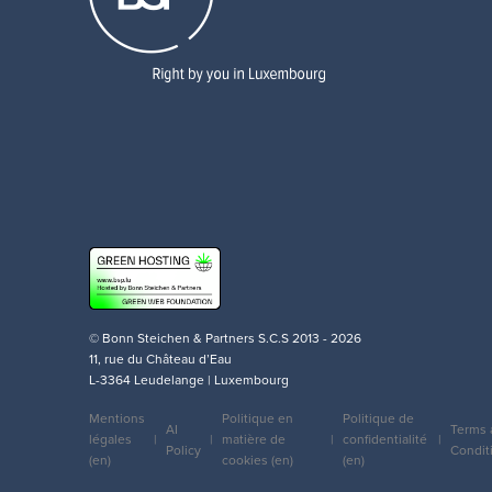
© Bonn Steichen & Partners S.C.S 2013 - 2026
11, rue du Château d’Eau
L-3364 Leudelange | Luxembourg
Mentions
Politique en
Politique de
AI
Terms 
légales
matière de
confidentialité
Legal
Policy
Condit
(en)
cookies (en)
(en)