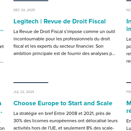
DEC 02, 2025
NO
Legitech | Revue de Droit Fiscal
I
r…
i
La Revue de Droit Fiscal s’impose comme un outil
incontournable pour les professionnels du droit
Le
fiscal et les experts du secteur financier. Son
et
po
ambition principale est de fournir des analyses p…
re
a…
re
JUL 22, 2025
FE
à
Choose Europe to Start and Scale
M
…
r
La stratégie en bref Entre 2008 et 2021, près de
30% des licornes européennes ont délocalisé leurs
a
En
activités hors de l'UE, et seulement 8% des scale-
ion
Lu