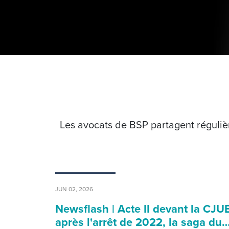
Les avocats de BSP partagent régulièr
JUN 02, 2026
Newsflash | Acte II devant la CJUE
après l'arrêt de 2022, la saga du