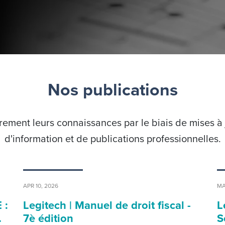
Nos publications
ement leurs connaissances par le biais de mises à jo
d'information et de publications professionnelles.
APR 10, 2026
MA
 :
Legitech | Manuel de droit fiscal -
L
…
7è édition
S