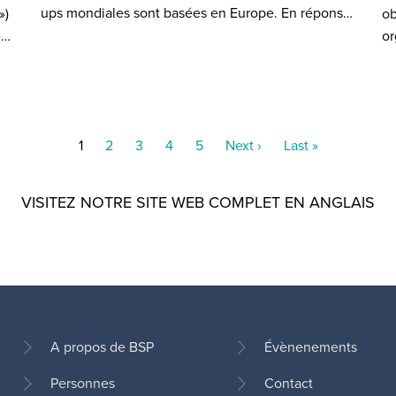
ups mondiales sont basées en Europe. En répons…
»)
ob
e…
or
Current
1
Page
2
Page
3
Page
4
Page
5
Next
Next ›
Last
Last »
page
page
page
VISITEZ NOTRE SITE WEB COMPLET EN ANGLAIS
A propos de BSP
Évènenements
Personnes
Contact
Pied