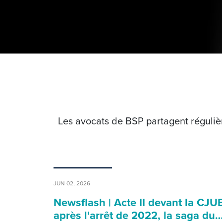
Les avocats de BSP partagent régulièr
JUN 02, 2026
Newsflash | Acte II devant la CJUE
après l'arrêt de 2022, la saga du