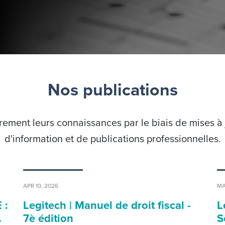
Nos publications
ement leurs connaissances par le biais de mises à jo
d'information et de publications professionnelles.
APR 10, 2026
MA
 :
Legitech | Manuel de droit fiscal -
L
…
7è édition
S