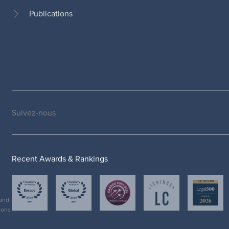
de
Publications
page
Suivez-nous
Social
medias
Recent Awards & Rankings
and
ions