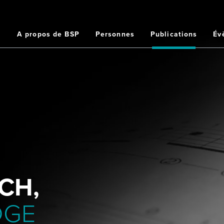
Home
A propos de BSP
Personnes
Publications
Év
ation
ipale
CH,
DGE