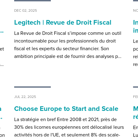
DEC 02, 2025
NO
Legitech | Revue de Droit Fiscal
I
r…
i
La Revue de Droit Fiscal s’impose comme un outil
incontournable pour les professionnels du droit
Le
fiscal et les experts du secteur financier. Son
et
po
ambition principale est de fournir des analyses p…
re
a…
re
JUL 22, 2025
FE
à
Choose Europe to Start and Scale
M
…
r
La stratégie en bref Entre 2008 et 2021, près de
30% des licornes européennes ont délocalisé leurs
a
En
activités hors de l'UE, et seulement 8% des scale-
ion
Lu