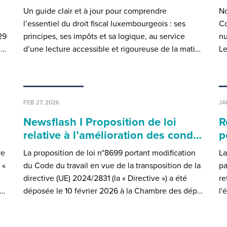
Un guide clair et à jour pour comprendre
No
l’essentiel du droit fiscal luxembourgeois : ses
Co
29
principes, ses impôts et sa logique, au service
nu
m…
d’une lecture accessible et rigoureuse de la mati…
Le
FEB 27, 2026
JA
Newsflash I Proposition de loi
R
relative à l’amélioration des cond…
p
re
La proposition de loi n°8699 portant modification
La
 «
du Code du travail en vue de la transposition de la
pa
directive (UE) 2024/2831 (la « Directive ») a été
re
e…
déposée le 10 février 2026 à la Chambre des dép…
l'