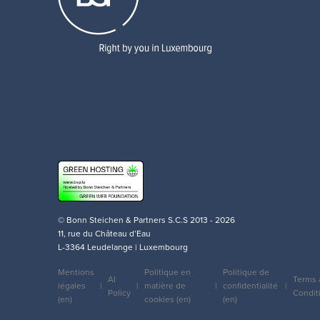
© Bonn Steichen & Partners S.C.S 2013 - 2026
11, rue du Château d’Eau
L-3364 Leudelange | Luxembourg
Mentions
Politique en
Politique de
AI
Terms 
légales
matière de
confidentialité
Legal
Policy
Condit
(en)
cookies (en)
(en)