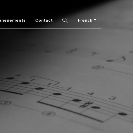
French
ènenements
Contact
Search