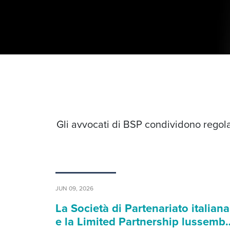
Gli avvocati di BSP condividono regola
JUN 09, 2026
La Società di Partenariato italiana
e la Limited Partnership lussemb