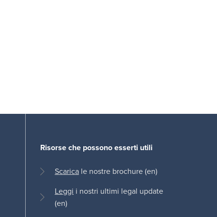
Risorse che possono esserti utili
Scarica
le nostre brochure (en)
Leggi
i nostri ultimi legal update
(en)