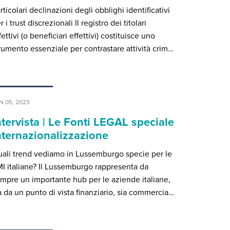
rticolari declinazioni degli obblighi identificativi
r i trust discrezionali Il registro dei titolari
fettivi (o beneficiari effettivi) costituisce uno
rumento essenziale per contrastare attività crim…
N 05, 2023
ntervista | Le Fonti LEGAL speciale
nternazionalizzazione
ali trend vediamo in Lussemburgo specie per le
I italiane? Il Lussemburgo rappresenta da
mpre un importante hub per le aziende italiane,
a da un punto di vista finanziario, sia commercia…