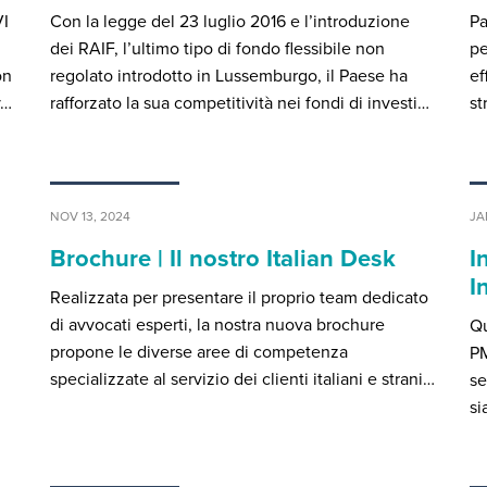
I
Con la legge del 23 luglio 2016 e l’introduzione
Pa
dei RAIF, l’ultimo tipo di fondo flessibile non
pe
on
regolato introdotto in Lussemburgo, il Paese ha
ef
v…
rafforzato la sua competitività nei fondi di investi…
st
NOV 13, 2024
JA
Brochure | Il nostro Italian Desk
I
I
Realizzata per presentare il proprio team dedicato
di avvocati esperti, la nostra nuova brochure
Qu
propone le diverse aree di competenza
PM
specializzate al servizio dei clienti italiani e strani…
se
si