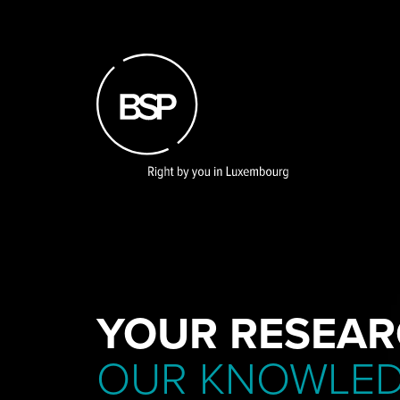
Skip
to
main
content
YOUR RESEAR
OUR KNOWLE