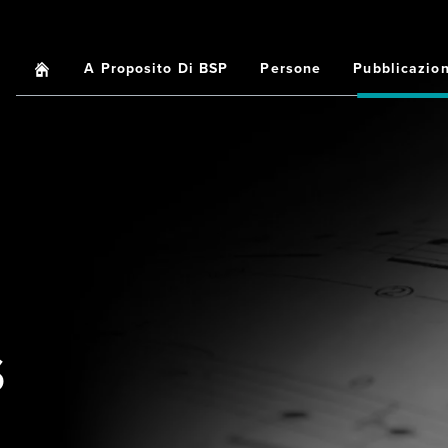
Home
A Proposito Di BSP
Persone
Pubblicazion
Main
navigation
S