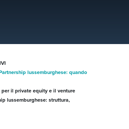
IVI
ed Partnership lussemburghese: quando
per il private equity e il venture
hip lussemburghese: struttura,