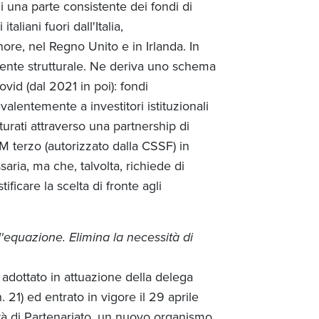
 una parte consistente dei fondi di
aliani fuori dall'Italia,
re, nel Regno Unito e in Irlanda. In
mente strutturale. Ne deriva uno schema
vid (dal 2021 in poi): fondi
evalentemente a investitori istituzionali
tturati attraverso una partnership di
 terzo (autorizzato dalla CSSF) in
ria, ma che, talvolta, richiede di
ificare la scelta di fronte agli
equazione. Elimina la necessità di
adottato in attuazione della delega
 21) ed entrato in vigore il 29 aprile
ietà di Partenariato, un nuovo organismo