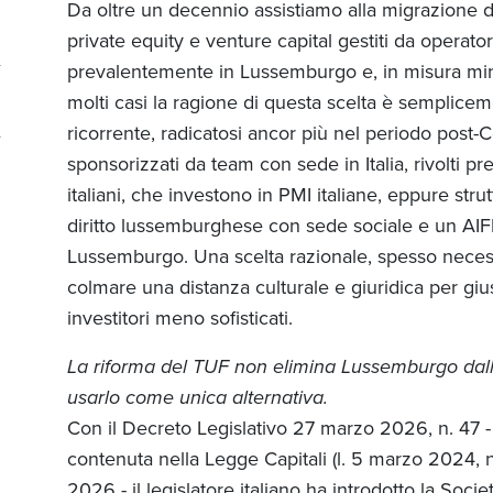
Da oltre un decennio assistiamo alla migrazione di
private equity e venture capital gestiti da operatori it
prevalentemente in Lussemburgo e, in misura mino
molti casi la ragione di questa scelta è semplice
ricorrente, radicatosi ancor più nel periodo post-Co
sponsorizzati da team con sede in Italia, rivolti pr
italiani, che investono in PMI italiane, eppure stru
diritto lussemburghese con sede sociale e un AIFM
Lussemburgo. Una scelta razionale, spesso necessa
colmare una distanza culturale e giuridica per giust
investitori meno sofisticati.
La riforma del TUF non elimina Lussemburgo dall'
usarlo come unica alternativa.
Con il Decreto Legislativo 27 marzo 2026, n. 47 - 
contenuta nella Legge Capitali (l. 5 marzo 2024, n.
2026 - il legislatore italiano ha introdotto la Soc