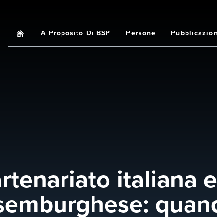
Home
A Proposito Di BSP
Persone
Pubblicazion
Main
navigation
rtenariato italiana e
ssemburghese: quand