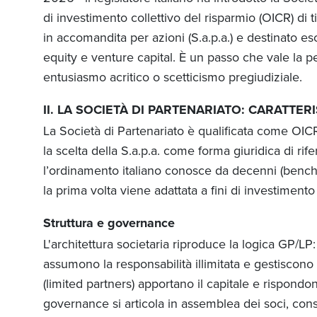
di investimento collettivo del risparmio (OICR) di t
in accomandita per azioni (S.a.p.a.) e destinato es
equity e venture capital. È un passo che vale la 
entusiasmo acritico o scetticismo pregiudiziale.
II. LA SOCIETÀ DI PARTENARIATO: CARATTER
La Società di Partenariato è qualificata come OICR c
la scelta della S.a.p.a. come forma giuridica di rif
l’ordinamento italiano conosce da decenni (benché
la prima volta viene adattata a fini di investiment
Struttura e governance
L'architettura societaria riproduce la logica GP/LP
assumono la responsabilità illimitata e gestiscono
(limited partners) apportano il capitale e rispondo
governance si articola in assemblea dei soci, cons