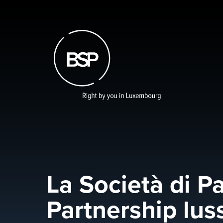
Skip
to
main
content
La Società di Pa
Partnership lu