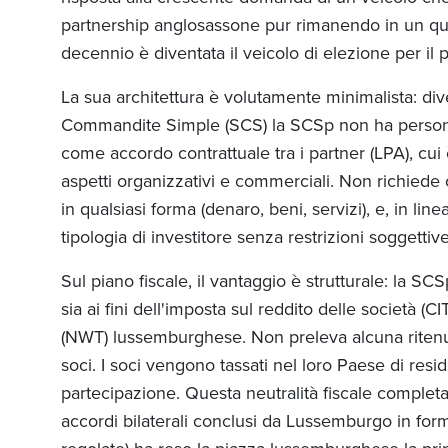
partnership anglosassone pur rimanendo in un qua
decennio è diventata il veicolo di elezione per il 
La sua architettura è volutamente minimalista: di
Commandite Simple (SCS) la SCSp non ha personali
come accordo contrattuale tra i partner (LPA), cui è 
aspetti organizzativi e commerciali. Non richied
in qualsiasi forma (denaro, beni, servizi), e, in lin
tipologia di investitore senza restrizioni soggetti
Sul piano fiscale, il vantaggio è strutturale: la SC
sia ai fini dell'imposta sul reddito delle società (C
(NWT) lussemburghese. Non preleva alcuna ritenuta 
soci. I soci vengono tassati nel loro Paese di resi
partecipazione. Questa neutralità fiscale completa
accordi bilaterali conclusi da Lussemburgo in forma 