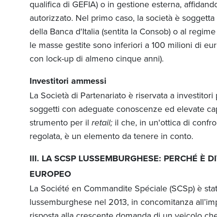
qualifica di GEFIA) o in gestione esterna, affidan
autorizzato. Nel primo caso, la società è soggetta
della Banca d'Italia (sentita la Consob) o al regime
le masse gestite sono inferiori a 100 milioni di eu
con lock-up di almeno cinque anni).
Investitori ammessi
La Società di Partenariato è riservata a investitori 
soggetti con adeguate conoscenze ed elevate capa
strumento per il
retail;
il che, in un'ottica di con
regolata, è un elemento da tenere in conto.
III. LA SCSP LUSSEMBURGHESE: PERCHÉ È D
EUROPEO
La Société en Commandite Spéciale (SCSp) è stata
lussemburghese nel 2013, in concomitanza all’i
risposta alla crescente domanda di un veicolo che re