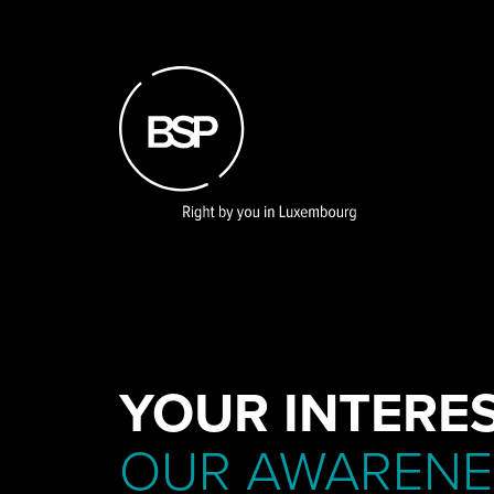
Skip
to
main
content
YOUR INTERES
OUR AWARENE