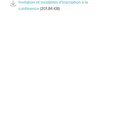
Invitation et modalités d'inscription à la
conférence
(201.84 KB)
PARTAGER SUR
BACK TO OUR EVENTS
VISITEZ NOTRE SITE WEB COMPLET EN ANGLAIS