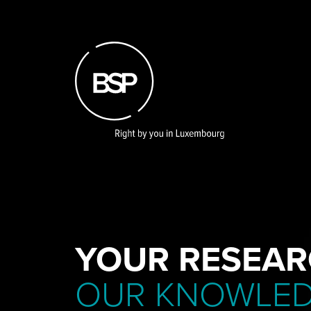
Skip
to
main
content
YOUR RESEAR
OUR KNOWLE