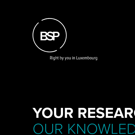
Skip
to
main
content
YOUR RESEAR
OUR KNOWLE