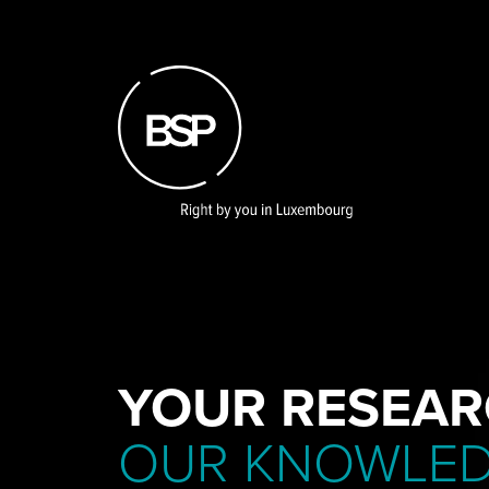
Skip
to
main
content
YOUR RESEAR
OUR KNOWLE