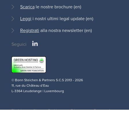
Scarica
le nostre brochure (en)
Leggi
i nostri ultimi legal update (en)
Registrati
alla nostra newsletter (en)
LinkedIn
Seguici
Social
medias
© Bonn Steichen & Partners S.C.S 2013 - 2026
11, rue du Château d’Eau
L-3364 Leudelange | Luxembourg
Disclaimer
AI
Cookie
Privacy
Terms and
(en)
Policy
Policy (en)
Policy (en)
Conditions
Legal