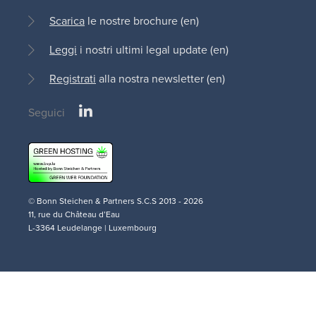
Scarica
le nostre brochure (en)
Leggi
i nostri ultimi legal update (en)
Registrati
alla nostra newsletter (en)
LinkedIn
Seguici
Social
medias
© Bonn Steichen & Partners S.C.S 2013 - 2026
11, rue du Château d’Eau
L-3364 Leudelange | Luxembourg
Disclaimer
AI
Cookie
Privacy
Terms and
Legal
(en)
Policy
Policy (en)
Policy (en)
Conditions