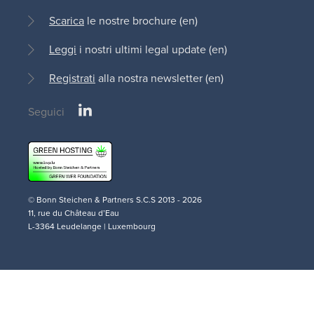
Scarica
le nostre brochure (en)
Leggi
i nostri ultimi legal update (en)
Registrati
alla nostra newsletter (en)
LinkedIn
Seguici
Social
medias
© Bonn Steichen & Partners S.C.S 2013 - 2026
11, rue du Château d’Eau
L-3364 Leudelange | Luxembourg
Disclaimer
AI
Cookie
Privacy
Terms and
Legal
(en)
Policy
Policy (en)
Policy (en)
Conditions