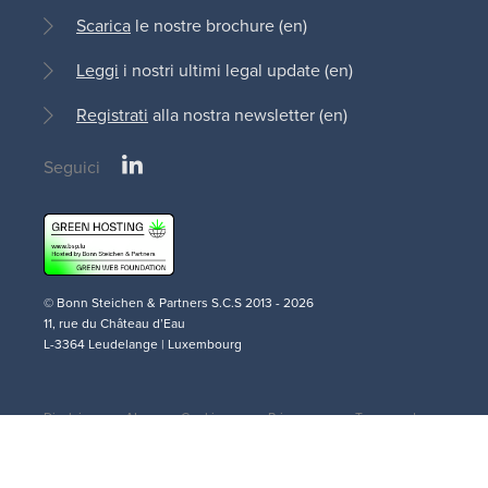
Scarica
le nostre brochure (en)
Leggi
i nostri ultimi legal update (en)
Registrati
alla nostra newsletter (en)
LinkedIn
Seguici
Social
medias
© Bonn Steichen & Partners S.C.S 2013 - 2026
11, rue du Château d’Eau
L-3364 Leudelange | Luxembourg
Disclaimer
AI
Cookie
Privacy
Terms and
(en)
Policy
Policy (en)
Policy (en)
Conditions
Legal