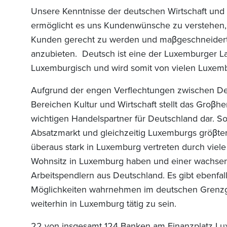
Unsere Kenntnisse der deutschen Wirtschaft und
ermöglicht es uns Kundenwünsche zu verstehen,
Kunden gerecht zu werden und ma
β
geschneider
anzubieten. Deutsch ist eine der Luxemburger 
Luxemburgisch und wird somit von vielen Luxem
Aufgrund der engen Verflechtungen zwischen D
Bereichen Kultur und Wirtschaft stellt das Gro
β
he
wichtigen Handelspartner für Deutschland dar. S
Absatzmarkt und gleichzeitig Luxemburgs grö
β
te
überaus stark in Luxemburg vertreten durch viele
Wohnsitz in Luxemburg haben und einer wachsen
Arbeitspendlern aus Deutschland. Es gibt ebenfall
Möglichkeiten wahrnehmen im deutschen Grenzge
weiterhin in Luxemburg tätig zu sein.
22 von insgesamt 124 Banken am Finanzplatz Lu