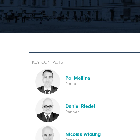
KEY CONTACTS
Pol Mellina
Partner
Daniel Riedel
Partner
Nicolas Widung