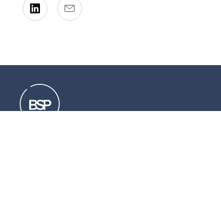
Resources that can help you
Download
our brochures
Read
our latest legal updates
Subscribe
to our newsletter