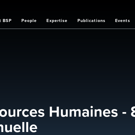
t BSP
People
Expertise
Publications
Events
on
sources Humaines -
uelle