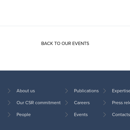
BACK TO OUR EVENTS
About us
Publications
Expertis
Our CSR commitment
Careers
Press re
Footer
People
Events
Contacts