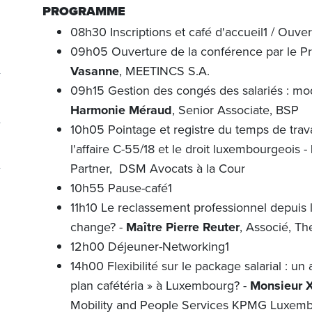
PROGRAMME
08h30 Inscriptions et café d'accueil1 / Ouvert
09h05 Ouverture de la conférence par le P
Vasanne
, MEETINCS S.A.
09h15 Gestion des congés des salariés : mo
Harmonie Méraud
, Senior Associate, BSP
10h05 Pointage et registre du temps de trava
l'affaire C-55/18 et le droit luxembourgeois -
Partner, DSM Avocats à la Cour
10h55 Pause-café1
11h10 Le reclassement professionnel depuis la
change? -
Maître Pierre Reuter
, Associé, T
12h00 Déjeuner-Networking1
14h00 Flexibilité sur le package salarial : u
plan cafétéria » à Luxembourg? -
Monsieur X
Mobility and People Services KPMG Luxem