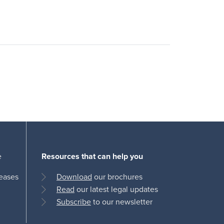
e
Resources that can help you
leases
Download
our brochures
Read
our latest legal updates
Subscribe
to our newsletter