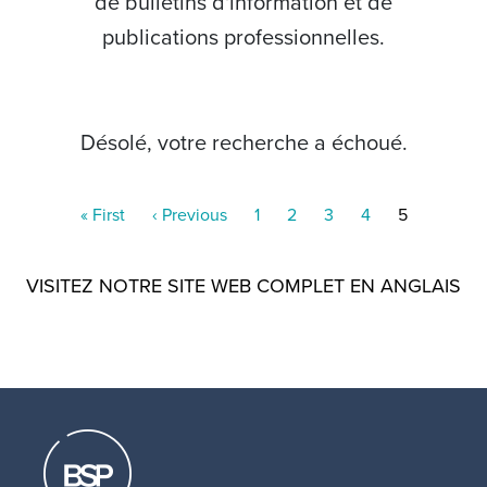
de bulletins d'information et de
publications professionnelles.
Désolé, votre recherche a échoué.
Pagination
First
« First
Previous
‹ Previous
Page
1
Page
2
Page
3
Page
4
Current
5
page
page
page
VISITEZ NOTRE SITE WEB COMPLET EN ANGLAIS