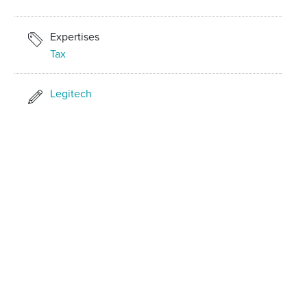
Expertises
Tax
Legitech
PARTAGER SUR
VISITEZ NOTRE SITE WEB COMPLET EN ANGLAIS