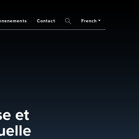
ènenements
Contact
French
Search
se et
uelle