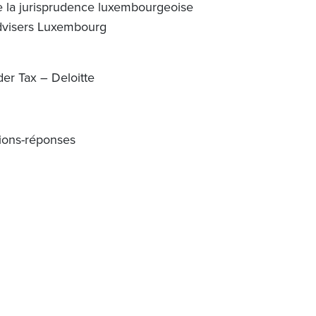
e la jurisprudence luxembourgeoise
dvisers Luxembourg
er Tax – Deloitte
ions-réponses