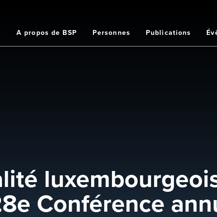
Home
A propos de BSP
Personnes
Publications
Év
ation
ipale
alité luxembourgeoi
 28e Conférence ann