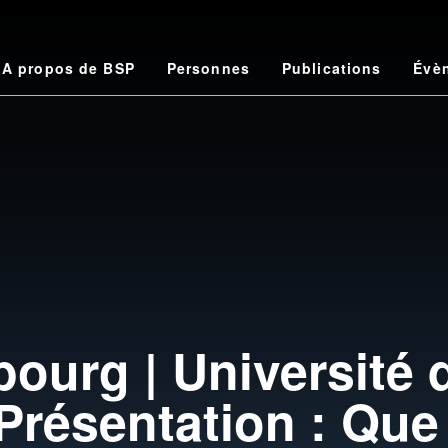
me
A propos de BSP
Personnes
Publications
Évè
n
ourg | Université 
Présentation : Qu