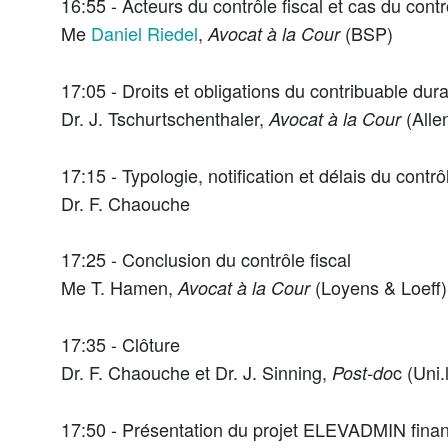
16:55 - Acteurs du contrôle fiscal et cas du contr
Me
Daniel Riedel
,
(BSP)
Avocat à la Cour
17:05 - Droits et obligations du contribuable duran
Dr. J. T
schurtschenthaler
,
(Alle
Avocat à la Cour
17:15 - Typologie, notification et délais du contrô
Dr. F. C
haouche
17:25 - Conclusion du contrôle fiscal
Me T. Hamen,
(Loyens & Loeff)
Avocat à la Cour
17:35 - Clôture
Dr. F. C
haouche
et Dr. J. Sinning,
c (Uni.
Post-do
17:50 - Présentation du projet ELEVADMIN fin