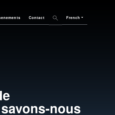
French
nenements
Contact
Search
de
e savons-nous