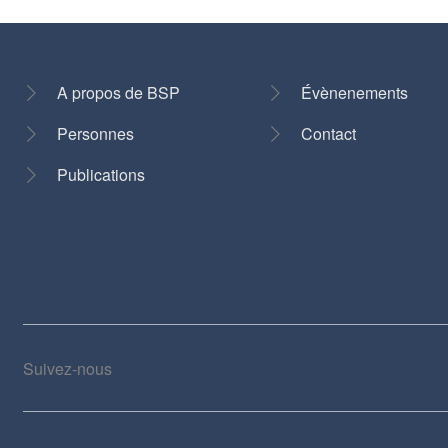
A propos de BSP
Évènenements
Personnes
Contact
Pied
de
Publications
page
Suivez-nous
Social
medias