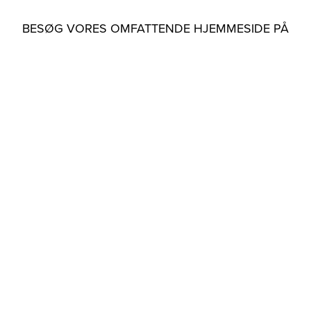
BESØG VORES OMFATTENDE HJEMMESIDE PÅ
ENGELSK
Ressourcer, der kan hjælpe dig
Download
vores brochurer (en)