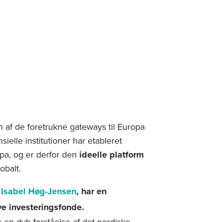
 af de foretrukne gateways til Europa
ielle institutioner har etableret
opa, og er derfor den
ideelle platform
obalt.
Isabel Høg-Jensen
,
har en
ive investeringsfonde
.
r en dyb forståelse af det nordiske