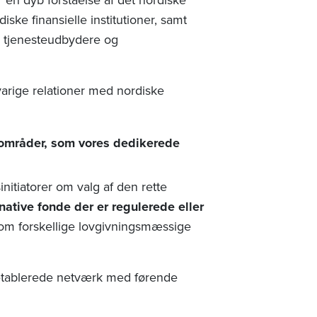
ke finansielle institutioner, samt
e tjenesteudbydere og
varige relationer med nordiske
eområder, som vores dedikerede
nitiatorer
om valg af den rette
native f
onde
der er regulerede eller
om forskellige lovgivningsmæssige
eletablerede netværk med førende