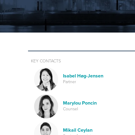
KEY CONTACTS
Isabel Høg-Jensen
Partner
Marylou Poncin
Counsel
Mikail Ceylan