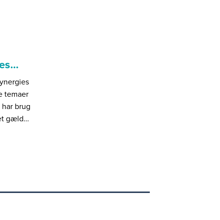
ies…
Synergies
de temaer
 har brug
det gæld…