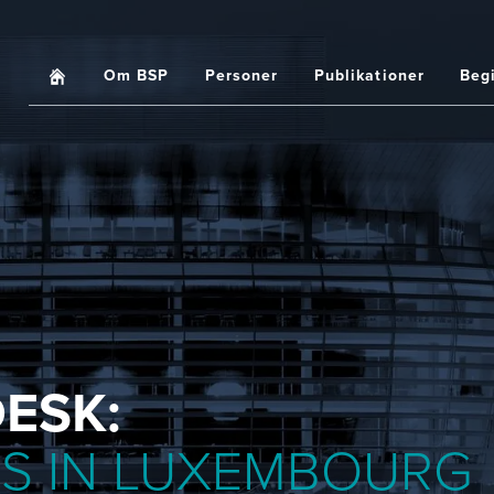
Home
Om BSP
Personer
Publikationer
Beg
Main
navigation
ESK:
SS IN LUXEMBOURG