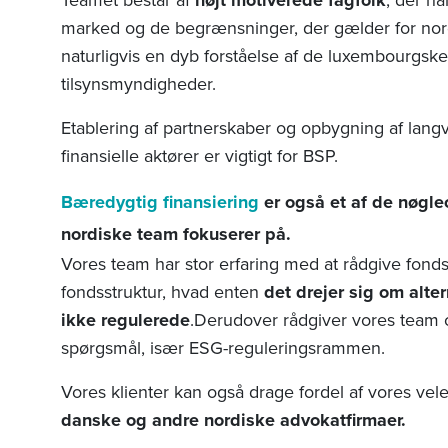
højt motiverede fagfolk
marked og de begrænsninger, der gælder for nordis
naturligvis en dyb forståelse af de luxembourgsk
tilsynsmyndigheder.
Etablering af partnerskaber og opbygning af lang
finansielle aktører er vigtigt for BSP.
Bæredygtig finansiering
er også et af de nøgl
nordiske team fokuserer på.
Vores team har stor erfaring med at rådgive f
ondsi
fondsstruktur, hvad enten
det drejer sig om alter
ikke regulerede
.
Derudover rådgiver vores team 
spørgsmål, især ESG-reguleringsrammen.
Vores klienter kan også drage fordel af vores v
danske og andre nordiske advokatfirmaer.