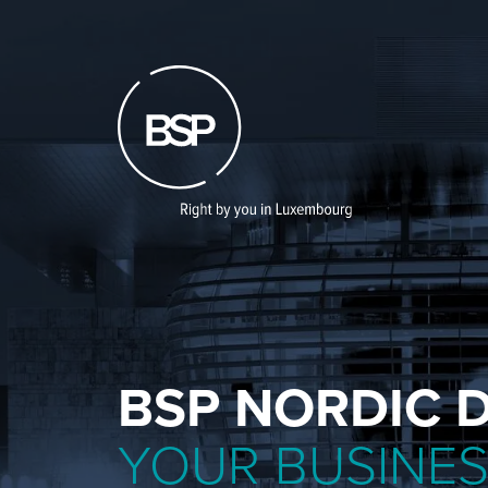
Skip
to
main
content
BSP NORDIC D
YOUR BUSINE