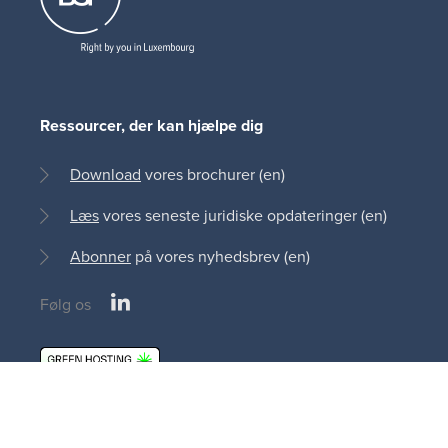
Ressourcer, der kan hjælpe dig
Download
vores brochurer (en)
Læs
vores seneste juridiske opdateringer (en)
Abonner
på vores nyhedsbrev (en)
LinkedIn
Følg os
Social
medias
© Bonn Steichen & Partners S.C.S 2013 - 2026