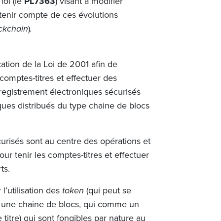
loi (le
PL7363
) visant à modifier
tenir compte de ces évolutions
ckchain
)
.
ation de la Loi de 2001 afin de
omptes-titres et effectuer des
nregistrement électroniques sécurisés
ques distribués du type chaine de blocs
curisés sont au centre des opérations et
ur tenir les comptes-titres et effectuer
ts.
l’utilisation des
token
(qui peut se
 une chaine de blocs, qui comme un
e titre) qui sont fongibles par nature au