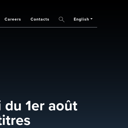
Careers
Contacts
English
Search
 du 1er août
itres