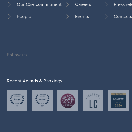
Our CSR commitment
Careers
Press re
Footer
People
Events
Contacts
Follow us
Social
medias
Recent Awards & Rankings