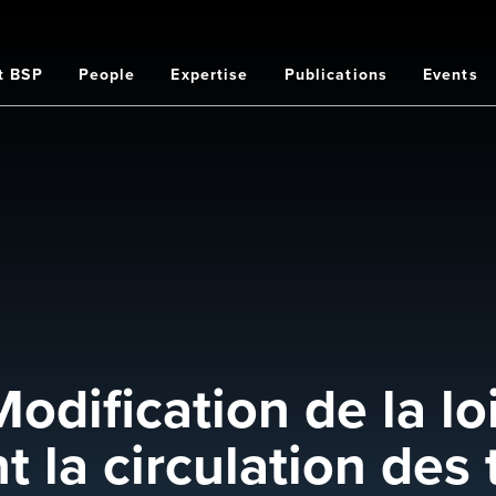
t BSP
People
Expertise
Publications
Events
on
ification de la loi
la circulation des t