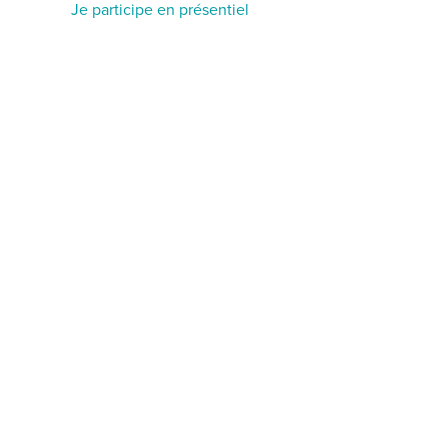
Je participe en présentiel
SHARE ON
BACK TO OUR EVENTS