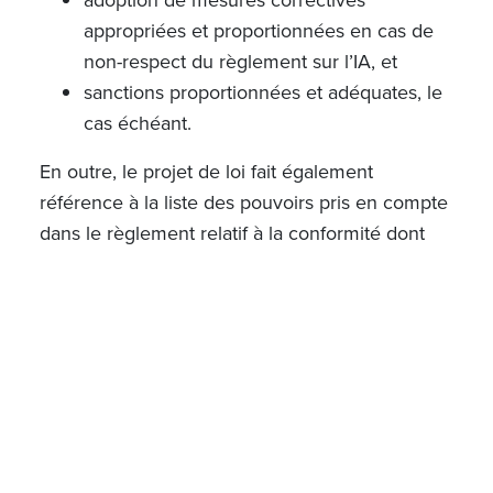
appropriées et proportionnées en cas de
non-respect du règlement sur l’IA, et
sanctions proportionnées et adéquates, le
cas échéant.
En outre, le projet de loi fait également
référence à la liste des pouvoirs pris en compte
dans le règlement relatif à la conformité dont
les plus importants sont les suivants :
obtenir des opérateurs du marché des
documents et, d’une manière générale,
des informations de toute nature sur les
systèmes d’IA, dans la mesure où ils sont
pertinents pour l’enquête ;
lancement d’enquêtes et d’investigations