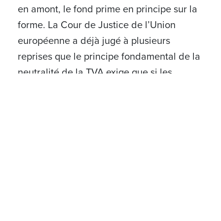
en amont, le fond prime en principe sur la
forme. La Cour de Justice de l’Union
européenne a déjà jugé à plusieurs
reprises que le principe fondamental de la
neutralité de la TVA exige que si les
conditions de fond du droit à déduction
sont remplies, ce droit peut être exercé
même si certaines conditions de forme ne
sont pas remplies. La session aborde la
jurisprudence récente de la Cour de
Justice de l’Union européenne sur la
distinction entre les conditions de forme et
de fond pour l'exercice du droit à
déduction et du droit au remboursement.