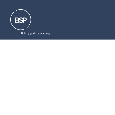
Liens utiles
Télécharger
nos brochures (en)
Lisez
nos dernières mises à jour juridiques
(en)
Abonnez-vous
à notre newsletter (en)
LinkedIn
Suivez-nous
Social