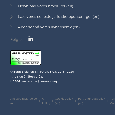
Download
vores brochurer (en)
Læs
vores seneste juridiske opdateringer (en)
Abonner
på vores nyhedsbrev (en)
LinkedIn
Følg os
Social
medias
© Bonn Steichen & Partners S.C.S 2013 - 2026
11, rue du Château d’Eau
L-3364 Leudelange | Luxembourg
Ansvarsfraskrivelse
AI
Cookiepolitik
Fortrolighedspolitik
Ter
Legal
(en)
Policy
(en)
(en)
Con