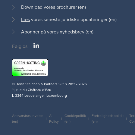
Download
vores brochurer (en)
Læs
vores seneste juridiske opdateringer (en)
Abonner
på vores nyhedsbrev (en)
LinkedIn
Følg os
Social
medias
© Bonn Steichen & Partners S.C.S 2013 - 2026
11, rue du Château d’Eau
L-3364 Leudelange | Luxembourg
Ansvarsfraskrivelse
AI
Cookiepolitik
Fortrolighedspolitik
Ter
Legal
(en)
Policy
(en)
(en)
Con