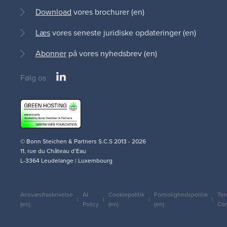
Download
vores brochurer (en)
Læs
vores seneste juridiske opdateringer (en)
Abonner
på vores nyhedsbrev (en)
LinkedIn
Følg os
Social
medias
© Bonn Steichen & Partners S.C.S 2013 - 2026
11, rue du Château d’Eau
L-3364 Leudelange | Luxembourg
Ansvarsfraskrivelse
AI
Cookiepolitik
Fortrolighedspolitik
Ter
Legal
(en)
Policy
(en)
(en)
Con