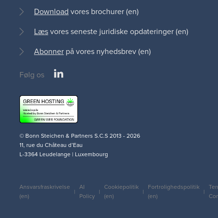
Download
vores brochurer (en)
Læs
vores seneste juridiske opdateringer (en)
Abonner
på vores nyhedsbrev (en)
LinkedIn
Følg os
Social
medias
© Bonn Steichen & Partners S.C.S 2013 - 2026
11, rue du Château d’Eau
L-3364 Leudelange | Luxembourg
Ansvarsfraskrivelse
AI
Cookiepolitik
Fortrolighedspolitik
Ter
Legal
(en)
Policy
(en)
(en)
Con