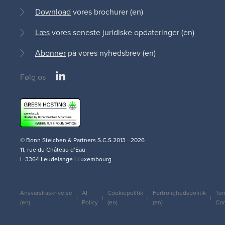
Download
vores brochurer (en)
Læs
vores seneste juridiske opdateringer (en)
Abonner
på vores nyhedsbrev (en)
LinkedIn
Følg os
Social
medias
© Bonn Steichen & Partners S.C.S 2013 - 2026
11, rue du Château d’Eau
L-3364 Leudelange | Luxembourg
Ansvarsfraskrivelse
AI
Cookiepolitik
Fortrolighedspolitik
Ter
Legal
(en)
Policy
(en)
(en)
Con