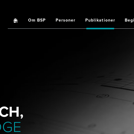
Home
Om BSP
Personer
Publikationer
Beg
Main
navigation
CH,
DGE