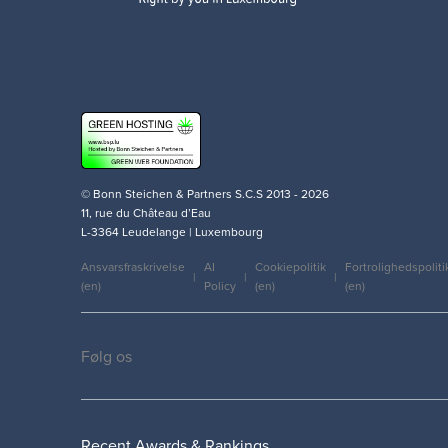
© Bonn Steichen & Partners S.C.S 2013 - 2026
11, rue du Château d’Eau
L-3364 Leudelange | Luxembourg
Ansvarsfraskrivelse
AI
Cookiepolitik
Fortrolighedspoliti
(en)
Policy
(en)
(en)
Legal
Følg os
Social
medias
Recent Awards & Rankings