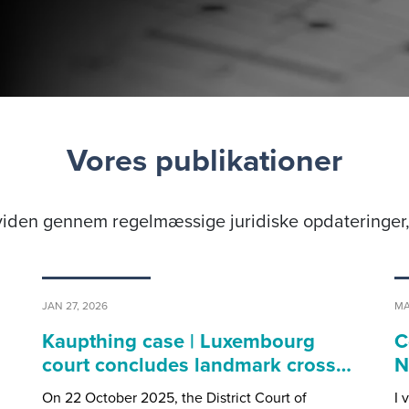
Vores publikationer
iden gennem regelmæssige juridiske opdateringer, 
JAN 27, 2026
MA
Kaupthing case | Luxembourg
C
court concludes landmark cross…
N
On 22 October 2025, the District Court of
I 