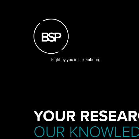
Skip
to
main
content
YOUR RESEAR
OUR KNOWLE