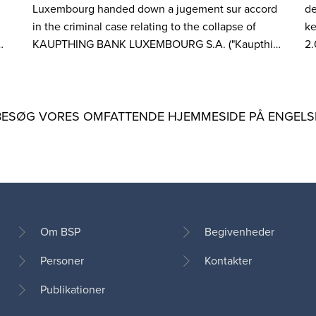
Luxembourg handed down a jugement sur accord
de
in the criminal case relating to the collapse of
ke
…
KAUPTHING BANK LUXEMBOURG S.A. ("Kaupthi…
2.
BESØG VORES OMFATTENDE HJEMMESIDE PÅ ENGELS
Om BSP
Begivenheder
Personer
Kontakter
Footer
Publikationer