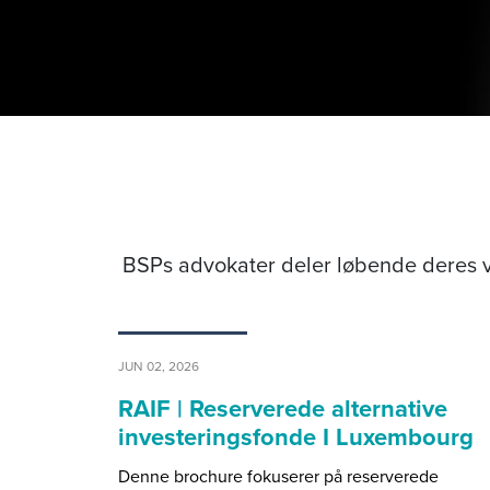
BSPs advokater deler løbende deres v
JUN 02, 2026
RAIF | Reserverede alternative
investeringsfonde I Luxembourg
Denne brochure fokuserer på reserverede