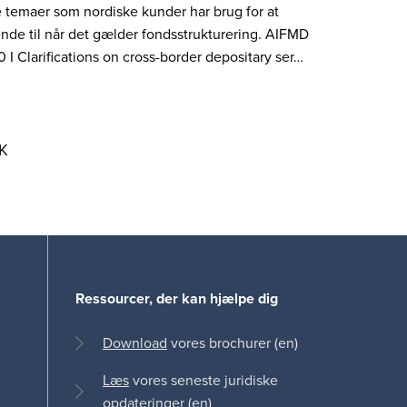
 temaer som nordiske kunder har brug for at
nde til når det gælder fondsstrukturering. AIFMD
0 I Clarifications on cross-border depositary ser…
K
Ressourcer, der kan hjælpe dig
Download
vores brochurer (en)
Læs
vores seneste juridiske
opdateringer (en)