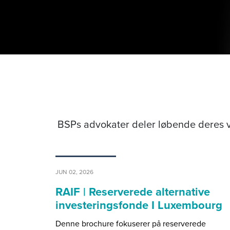
BSPs advokater deler løbende deres v
JUN 02, 2026
RAIF | Reserverede alternative
investeringsfonde I Luxembourg
Denne brochure fokuserer på reserverede