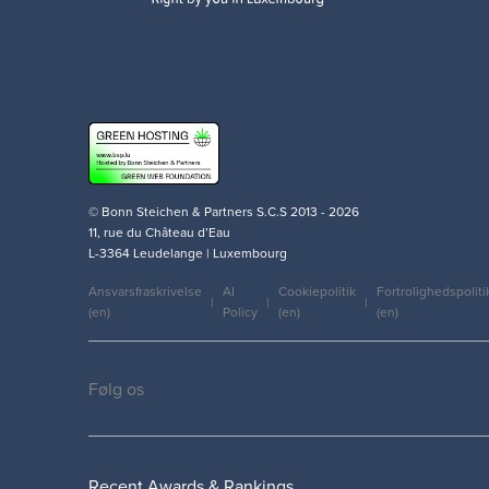
© Bonn Steichen & Partners S.C.S 2013 - 2026
11, rue du Château d’Eau
L-3364 Leudelange | Luxembourg
Ansvarsfraskrivelse
AI
Cookiepolitik
Fortrolighedspoliti
(en)
Policy
(en)
(en)
Legal
Følg os
Social
medias
Recent Awards & Rankings