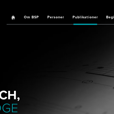
Home
Om BSP
Personer
Publikationer
Beg
Main
navigation
CH,
DGE