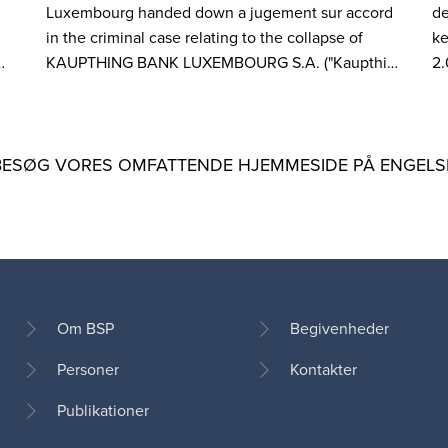
Luxembourg handed down a jugement sur accord
de
in the criminal case relating to the collapse of
ke
…
KAUPTHING BANK LUXEMBOURG S.A. ("Kaupthi…
2.
BESØG VORES OMFATTENDE HJEMMESIDE PÅ ENGELS
Om BSP
Begivenheder
Personer
Kontakter
Footer
Publikationer