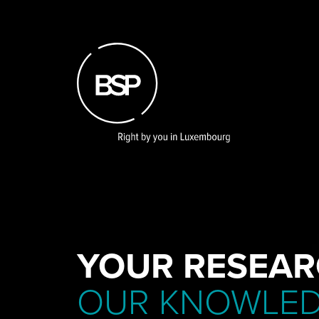
Skip
to
main
content
YOUR RESEAR
OUR KNOWLE