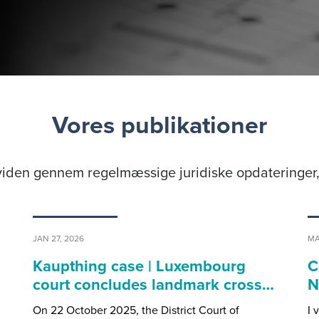
Vores publikationer
iden gennem regelmæssige juridiske opdateringer, 
JAN 27, 2026
MA
Kaupthing case | Luxembourg
C
court concludes landmark cross…
N
On 22 October 2025, the District Court of
I 