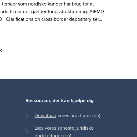
 temaer som nordiske kunder har brug for at
nde til når det gælder fondsstrukturering. AIFMD
0 I Clarifications on cross-border depositary ser…
K
Ressourcer, der kan hjælpe dig
Download
vores brochurer (en)
Læs
vores seneste juridiske
opdateringer (en)