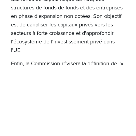
structures de fonds de fonds et des entreprises
en phase d'expansion non cotées. Son objectif
est de canaliser les capitaux privés vers les
secteurs à forte croissance et d'approfondir
l'écosystème de l'investissement privé dans
l'UE.
Enfin, la Commission révisera la définition de l'«
entreprise en difficulté
» dans les règles de
l'UE en matière d'aides d'État (2e trimestre
2025), qui exclut actuellement de nombreuses
entreprises en phase de croissance, en
particulier dans les industries à forte intensité
de capital, des régimes d'aide publique. La
réforme vise à permettre à ces entreprises de
bénéficier de mécanismes de co-investissement