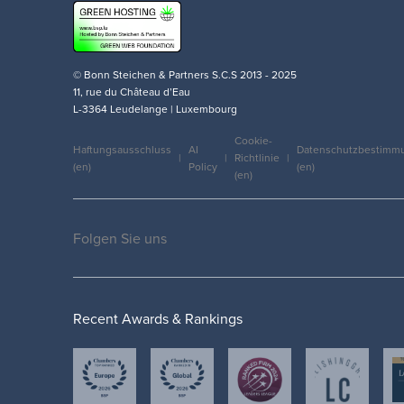
© Bonn Steichen & Partners S.C.S 2013 - 2025
11, rue du Château d’Eau
L-3364 Leudelange | Luxembourg
Cookie-
Haftungsausschluss
AI
Datenschutzbestimm
Richtlinie
(en)
Policy
(en)
Legal
(en)
Folgen Sie uns
Social
medias
Recent Awards & Rankings