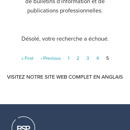
de bulletins d'information et de
publications professionnelles.
Désolé, votre recherche a échoué.
Pagination
First
« First
Previous
‹ Previous
Page
1
Page
2
Page
3
Page
4
Current
5
page
page
page
VISITEZ NOTRE SITE WEB COMPLET EN ANGLAIS