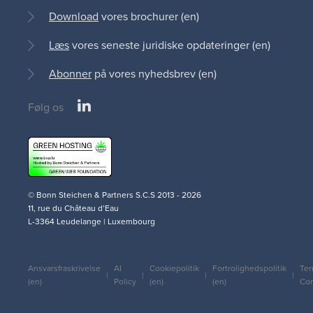
Download
vores brochurer (en)
Læs
vores seneste juridiske opdateringer (en)
Abonner
på vores nyhedsbrev (en)
LinkedIn
Følg os
Social
medias
© Bonn Steichen & Partners S.C.S 2013 - 2026
11, rue du Château d’Eau
L-3364 Leudelange | Luxembourg
Ansvarsfraskrivelse
AI
Cookiepolitik
Fortrolighedspolitik
Ter
Legal
(en)
Policy
(en)
(en)
Con