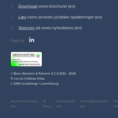
Download
vores brochurer (en)
Læs
vores seneste juridiske opdateringer (en)
Abonner
på vores nyhedsbrev (en)
LinkedIn
Følg os
Social
medias
© Bonn Steichen & Partners S.C.S 2013 - 2026
11, rue du Château d’Eau
L-3364 Leudelange | Luxembourg
Ansvarsfraskrivelse
AI
Cookiepolitik
Fortrolighedspolitik
Ter
Legal
(en)
Policy
(en)
(en)
Con